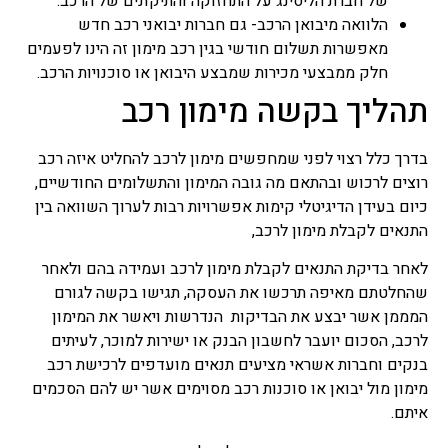
של חברת הליסינג על התחזוקה והתיקונים של הרכב.
הלוואה מיבואן הרכב- גם חברות יבואני רכב חדש
מאפשרות תשלום חודשי בגין רכב מימון זה הינו לפעמים
חלק ממבצעי מכירות שמבצע היבואן או סוכנויות הרכב.
תהליך בקשה מימון רכב
בדרך כלל רצוי לפני שמחפשים מימון לרכב להחליט איזה רכב
רוצים לרכוש ובהתאם מה גובה המימון והתשלומים החודשיים,
כיום בעידן הדיגיטלי קימות אפשרויות רבות לערוך השוואה בין
התנאים לקבלת מימון לרכב,
לאחר בדיקת התנאים לקבלת מימון לרכב ועמידה בהם ולאחר
שהחלטתם מאיפה תרכשו את העסקה, תגישו בקשה לגורם
המממן אשר יבצע את הבדיקות הנדרשות ויאשר את המימון
לרכב, הסכום יועבר לחשבון הבנק או ישירות למוכר, לעיתים
בנקים וחברות אשראי מציעים תנאים מועדפים לרכישת רכב
מימון מול יבואן או סוכנות רכב מסוימים אשר יש להם הסכמים
איתם.