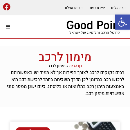
קצת עלינו
יצירת קשר
פרסמו אצלנו
פתח סרגל נגישות
עמוד הבית
מימון לרכב
השכרת רכב
דף הבית
»
מימון לרכב
מוסך רכב/אופנועים
רבים זקוקים לרכב לצורך הניידות אך לא תמיד יש באפשרותם
לרכוש רכב במזומן לכן הדרך השכיחה ביותר לרכישת רכב היא
באמצעות מימון רכב בהלוואות או בליסינג, כיום ישנן מספר סוגי
רכב ליסינג
אפשרויות מימון רכב.
ביטוח רכב
רכישת רכב